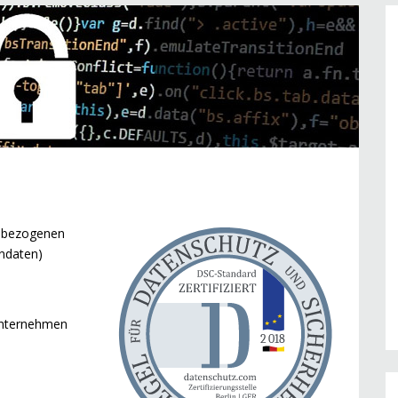
enbezogenen
endaten)
 Unternehmen